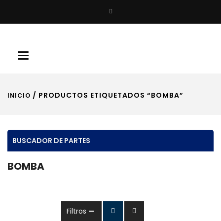
Buscar
Toggle
navigation
/ PRODUCTOS ETIQUETADOS “BOMBA”
INICIO
BUSCADOR DE PARTES
BOMBA
Filtros