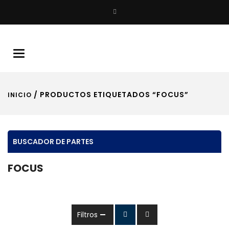
Buscar
Toggle
navigation
/ PRODUCTOS ETIQUETADOS “FOCUS”
INICIO
BUSCADOR DE PARTES
FOCUS
Filtros