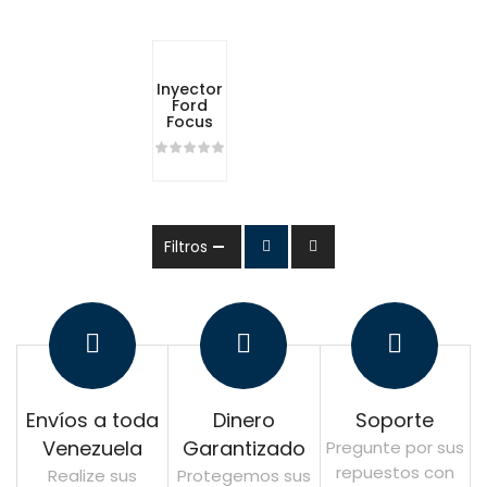
Inyector
Ford
Focus
Filtros
Envíos a toda
Dinero
Soporte
Venezuela
Garantizado
Pregunte por sus
repuestos con
Realize sus
Protegemos sus