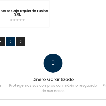
porte Caja Izquierda Fusion
3.0L
Dinero Garantizado
e
Protegemos sus compras con máximo resguardo
P
de sus datos