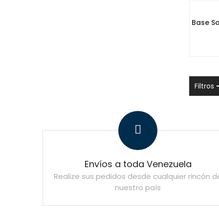
Base So
Filtros
Envíos a toda Venezuela
Realize sus pedidos desde cualquier rincón d
nuestro país