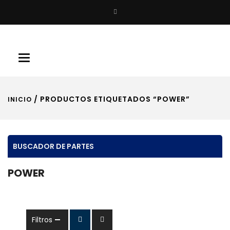
Buscar
Toggle
navigation
/ PRODUCTOS ETIQUETADOS “POWER”
INICIO
BUSCADOR DE PARTES
POWER
Filtros