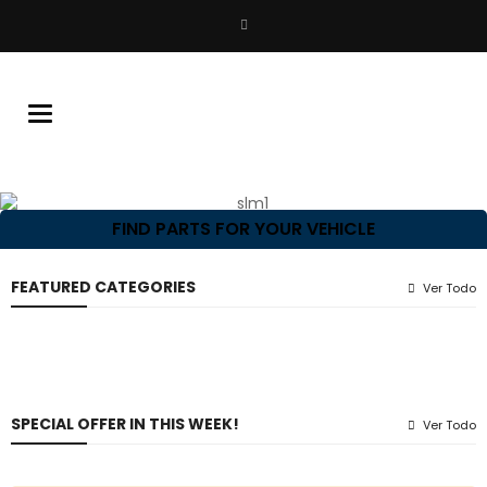
Buscar
Toggle
navigation
FIND PARTS FOR YOUR VEHICLE
FEATURED CATEGORIES
Ver Todo
SPECIAL OFFER IN THIS WEEK!
Ver Todo