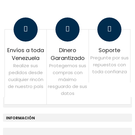
Envíos a toda
Dinero
Soporte
Venezuela
Garantizado
Pregunte por sus
repuestos con
Realize sus
Protegemos sus
toda confianza
pedidos desde
compras con
cualquier rincón
máximo
de nuestro país
resguardo de sus
datos
INFORMACIÓN