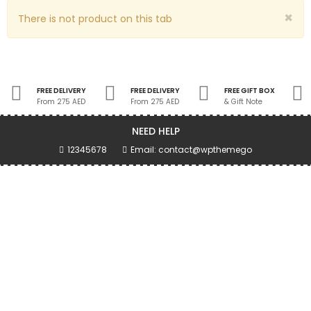
×
There is not product on this tab
FREE DELIVERY
FREE DELIVERY
FREE GIFT BOX
From 275 AED
From 275 AED
& Gift Note
NEED HELP
12345678
Email: contact@wpthemego