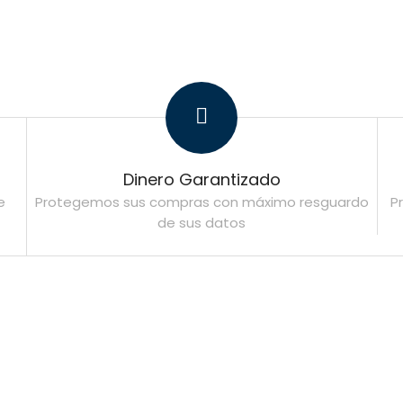
Dinero Garantizado
e
Protegemos sus compras con máximo resguardo
P
de sus datos