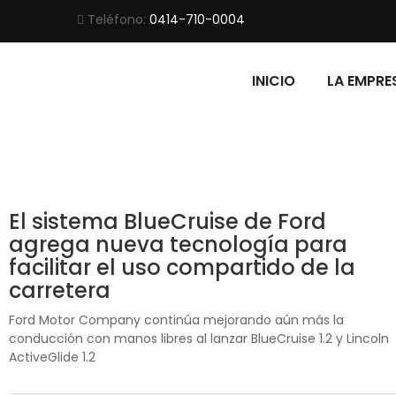
Teléfono:
0414-710-0004
INICIO
LA EMPRE
El sistema BlueCruise de Ford
agrega nueva tecnología para
facilitar el uso compartido de la
carretera
Ford Motor Company continúa mejorando aún más la
conducción con manos libres al lanzar BlueCruise 1.2 y Lincoln
ActiveGlide 1.2