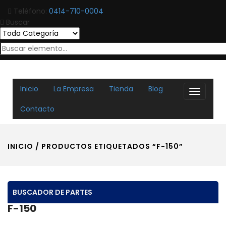
Teléfono:
0414-710-0004
Buscar
Inicio
La Empresa
Tienda
Blog
Toggle
navigati
Contacto
INICIO
/ PRODUCTOS ETIQUETADOS “F-150”
BUSCADOR DE PARTES
F-150