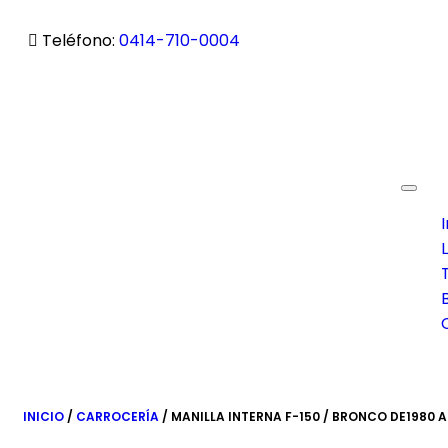
Teléfono:
0414-710-0004
Toggl
navig
I
INICIO
/
CARROCERÍA
/ MANILLA INTERNA F-150 / BRONCO DE1980 A