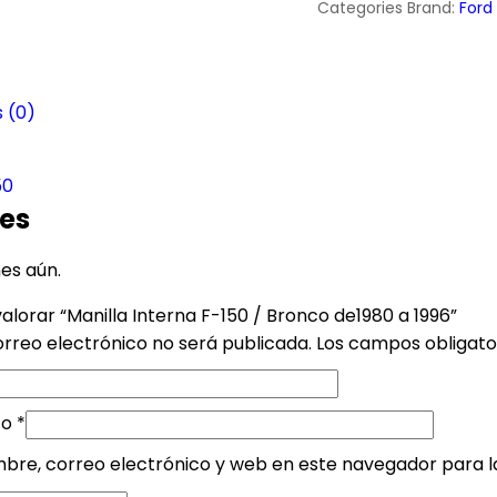
Categories Brand:
Ford
 (0)
50
es
es aún.
alorar “Manilla Interna F-150 / Bronco de1980 a 1996”
orreo electrónico no será publicada.
Los campos obligat
co
*
bre, correo electrónico y web en este navegador para 