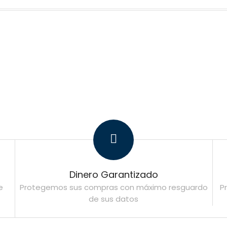
Dinero Garantizado
e
Protegemos sus compras con máximo resguardo
P
de sus datos