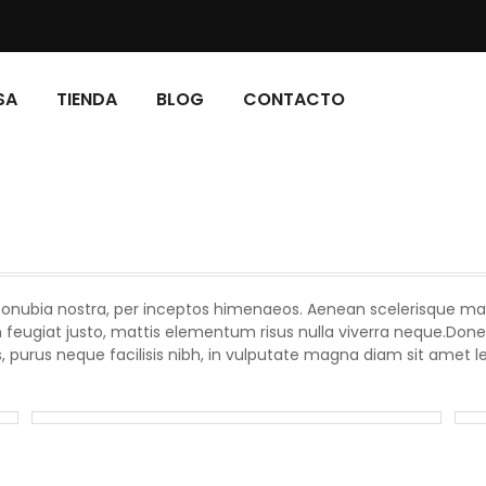
SA
TIENDA
BLOG
CONTACTO
 conubia nostra, per inceptos himenaeos. Aenean scelerisque maur
 feugiat justo, mattis elementum risus nulla viverra neque.Do
es, purus neque facilisis nibh, in vulputate magna diam sit amet l