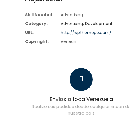
Skill Needed:
Advertising
Category:
Advertising
,
Development
URL:
http://wpthemego.com/
Copyright:
Aenean
Envíos a toda Venezuela
Realize sus pedidos desde cualquier rincón d
nuestro país