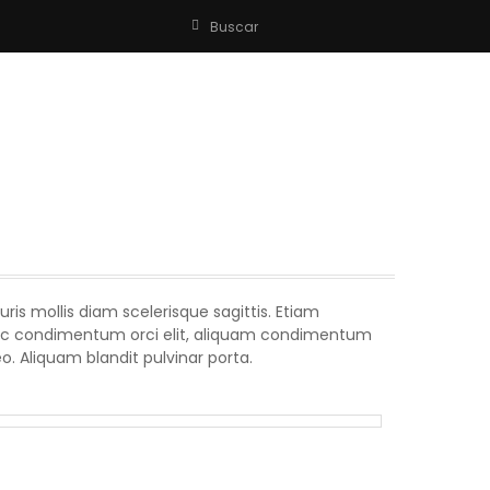
Buscar
is mollis diam scelerisque sagittis. Etiam
nec condimentum orci elit, aliquam condimentum
eo. Aliquam blandit pulvinar porta.