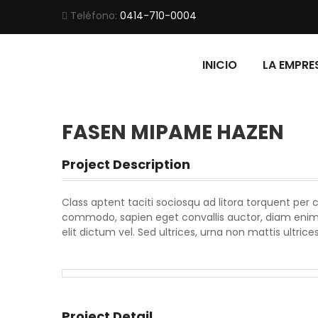
Teléfono:
0414-710-0004
INICIO
LA EMPRE
FASEN MIPAME HAZEN
Project Description
Class aptent taciti sociosqu ad litora torquent per
commodo, sapien eget convallis auctor, diam enim
elit dictum vel. Sed ultrices, urna non mattis ultric
Project Detail