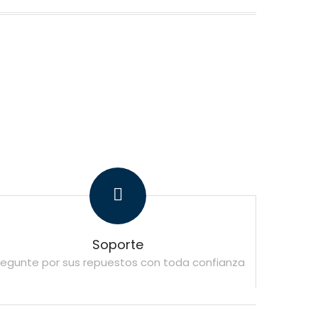
Soporte
regunte por sus repuestos con toda confianza