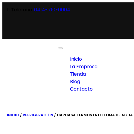
Teléfono:
0414-710-0004
Toggle
navigation
Inicio
La Empresa
Tienda
Blog
Contacto
INICIO
/
REFRIGERACIÓN
/ CARCASA TERMOSTATO TOMA DE AGUA F