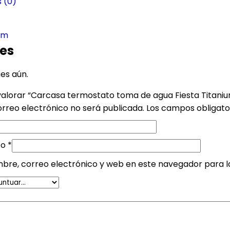
 (0)
ium
es
es aún.
valorar “Carcasa termostato toma de agua Fiesta Titani
orreo electrónico no será publicada.
Los campos obligat
co
*
bre, correo electrónico y web en este navegador para 