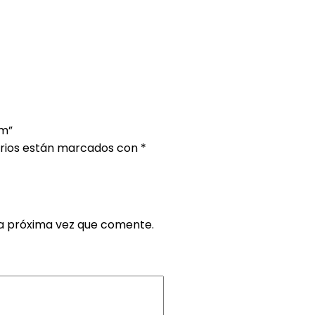
um”
orios están marcados con
*
la próxima vez que comente.