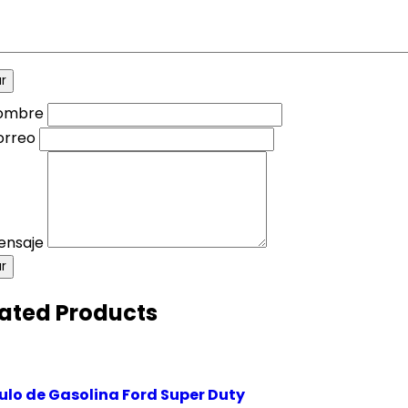
Nombre
orreo
ensaje
ar
ated Products
lo de Gasolina Ford Super Duty