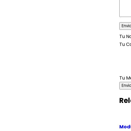
Tu 
Tu C
Tu M
Envi
Rel
Modu