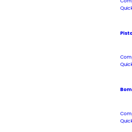
Com
Quic
Pist
Com
Quic
Bomb
Com
Quic