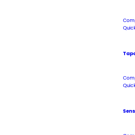
Com
Quic
Tapa
Com
Quic
Sens