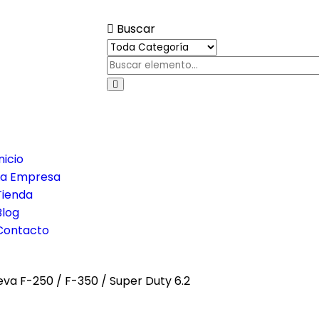
Buscar
e
ation
nicio
La Empresa
Tienda
Blog
Contacto
Leva F-250 / F-350 / Super Duty 6.2