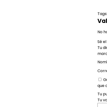
Tags
Va
No h
Sé el
Tu di
marc
Nom
Corr
G
que 
Tu p
Tu v