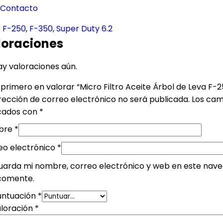
Contacto
:
F-250
,
F-350
,
Super Duty 6.2
loraciones
ay valoraciones aún.
 primero en valorar “Micro Filtro Aceite Árbol de Leva F-2
rección de correo electrónico no será publicada.
Los cam
ados con
*
bre
*
eo electrónico
*
uarda mi nombre, correo electrónico y web en este nave
comente.
untuación
*
aloración
*