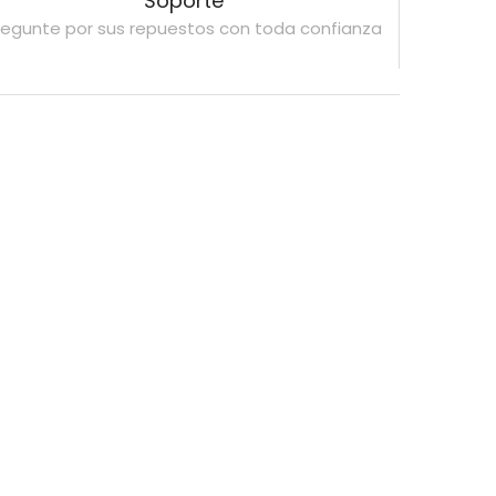
Soporte
regunte por sus repuestos con toda confianza
a Power – Max – Move