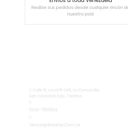
Envíos a toda Venezuela
Realize sus pedidos desde cualquier rincón d
nuestro país
INFORMACIÓN
Calle 5, Local 8-146, La Concordia
San Cristóbal, Edo. Táchira
0414-7100004
Ventas@arwalter.com.ve