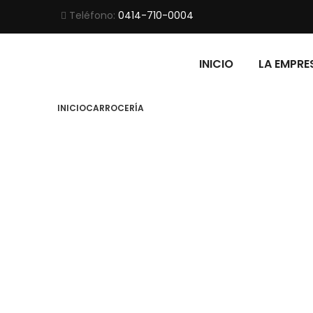
Teléfono:
0414-710-0004
INICIO
LA EMPRE
INICIO
CARROCERÍA