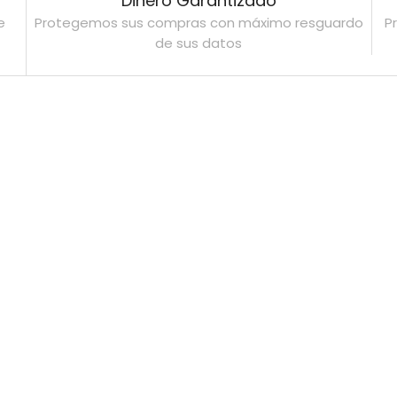
Dinero Garantizado
e
Protegemos sus compras con máximo resguardo
P
Retrovisor Izquierdo Fiest
de sus datos