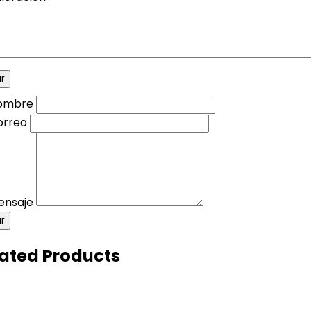
Nombre
orreo
ensaje
ar
ated Products