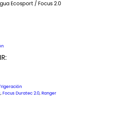
ua Ecosport / Focus 2.0
ón
R:
frigeración
t
,
Focus Duratec 2.0
,
Ranger