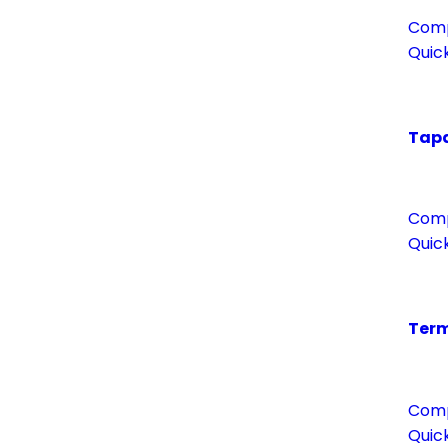
Com
Quic
Tapa
Com
Quic
Term
Com
Quic