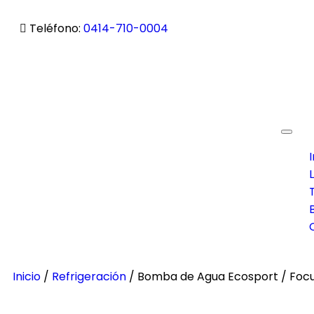
Teléfono:
0414-710-0004
Toggl
navig
I
Inicio
/
Refrigeración
/ Bomba de Agua Ecosport / Focus