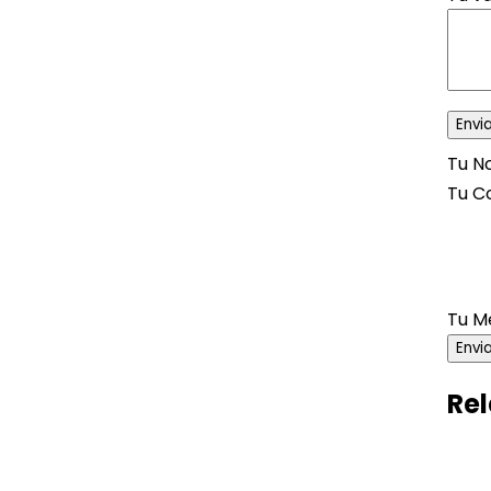
Tu 
Tu C
Tu M
Envi
Rel