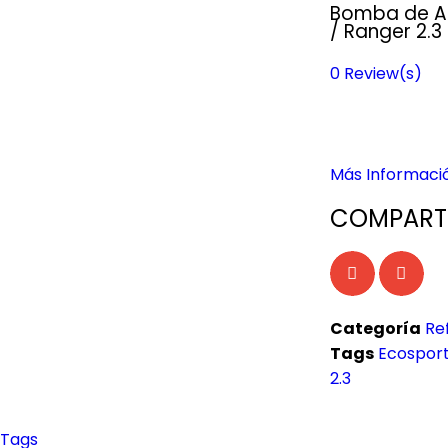
Bomba de Ag
/ Ranger 2.3
0
Review(s)
Más Informaci
COMPARTI
Categoría
Re
Tags
Ecospor
2.3
Tags