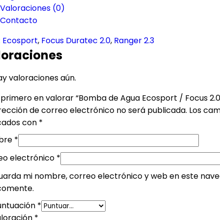
Valoraciones (0)
Contacto
:
Ecosport
,
Focus Duratec 2.0
,
Ranger 2.3
loraciones
ay valoraciones aún.
l primero en valorar “Bomba de Agua Ecosport / Focus 2.0
rección de correo electrónico no será publicada.
Los cam
ados con
*
bre
*
eo electrónico
*
uarda mi nombre, correo electrónico y web en este nave
comente.
untuación
*
aloración
*