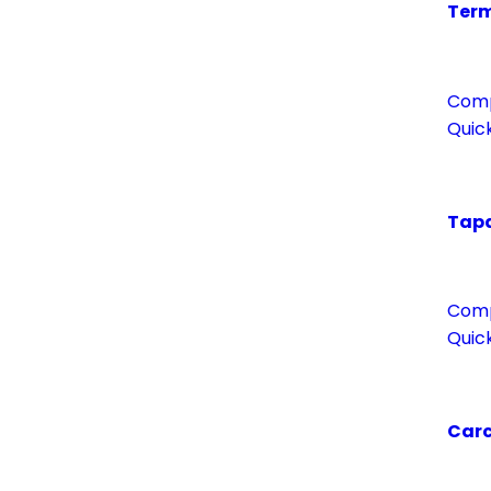
Term
Com
Quic
Tapa
Com
Quic
Carc