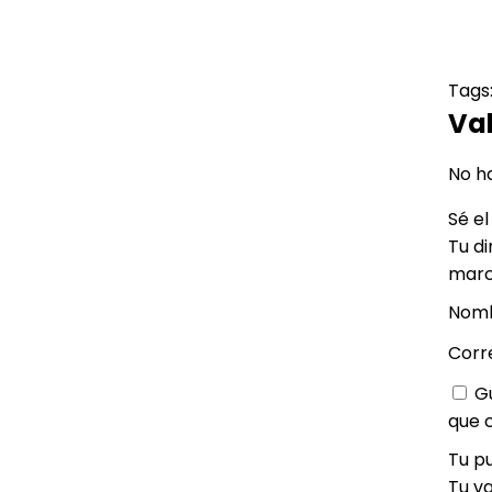
Tags
Va
No h
Sé e
Tu di
marc
Nom
Corr
G
que 
Tu p
Tu v