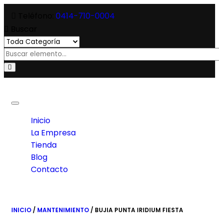
Teléfono:
0414-710-0004
Buscar
Toggle
navigation
Inicio
La Empresa
Tienda
Blog
Contacto
INICIO
/
MANTENIMIENTO
/ BUJIA PUNTA IRIDIUM FIESTA